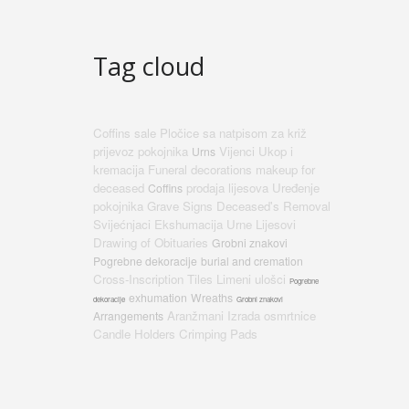
Tag cloud
Coffins sale
Pločice sa natpisom za križ
prijevoz pokojnika
Vijenci
Ukop i
Urns
kremacija
Funeral decorations
makeup for
deceased
prodaja lijesova
Uređenje
Coffins
pokojnika
Grave Signs
Deceased's Removal
Svijećnjaci
Ekshumacija
Urne
Lijesovi
Drawing of Obituaries
Grobni znakovi
Pogrebne dekoracije
burial and cremation
Cross-Inscription Tiles
Limeni ulošci
Pogrebne
exhumation
Wreaths
dekoracije
Grobni znakovi
Aranžmani
Izrada osmrtnice
Arrangements
Candle Holders
Crimping Pads