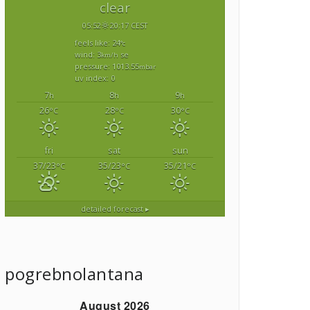
clear
05:52
20:17 CEST
feels like: 24
°c
wind: 3
se
km/h
pressure: 1013.55
mbar
uv index: 0
7
8
9
h
h
h
26
28
30
°C
°C
°C
fri
sat
sun
37/23
35/23
35/21
°C
°C
°C
detailed forecast ▸
pogrebnolantana
August 2026