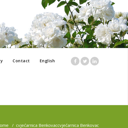
ry
Contact
English
ome
/
cvjećarnica Benkovac
cvjećarnica Benkovac