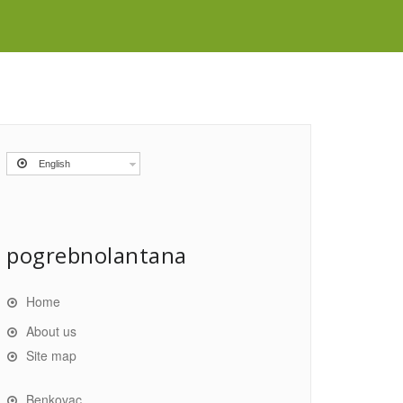
English
pogrebnolantana
Home
About us
Site map
Benkovac