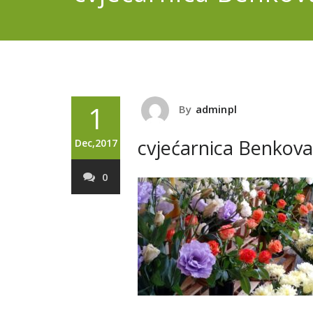
1
By
adminpl
cvjećarnica Benkova
Dec,2017
0