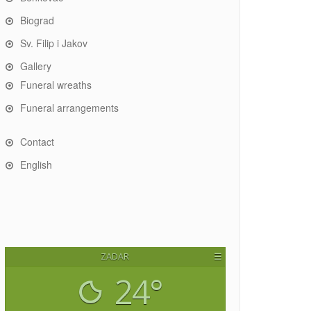
Biograd
Sv. Filip i Jakov
Gallery
Funeral wreaths
Funeral arrangements
Contact
English
ZADAR
☰
24°