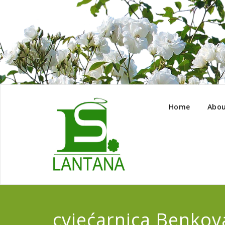
Home
Abou
cvjećarnica Benkov