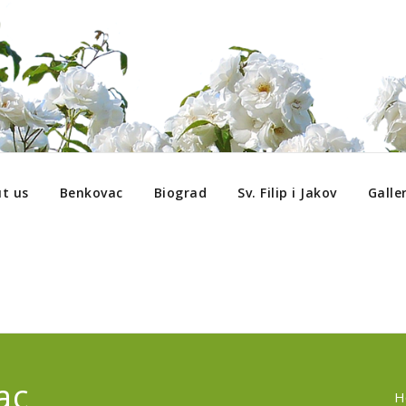
t us
Benkovac
Biograd
Sv. Filip i Jakov
Galle
ac
H