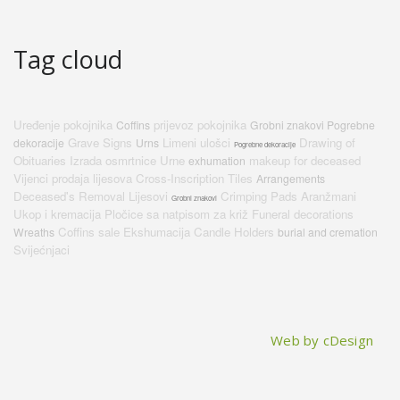
Tag cloud
Uređenje pokojnika
prijevoz pokojnika
Coffins
Grobni znakovi Pogrebne
Grave Signs
Limeni ulošci
Drawing of
dekoracije
Urns
Pogrebne dekoracije
Obituaries
Izrada osmrtnice
Urne
makeup for deceased
exhumation
Vijenci
prodaja lijesova
Cross-Inscription Tiles
Arrangements
Deceased's Removal
Lijesovi
Crimping Pads
Aranžmani
Grobni znakovi
Ukop i kremacija
Pločice sa natpisom za križ
Funeral decorations
Coffins sale
Ekshumacija
Candle Holders
Wreaths
burial and cremation
Svijećnjaci
Web by cDesign