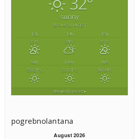
32°
sunny
05:54
20:14 CEST
13
14
15
h
h
h
33
34
35
°C
°C
°C
sun
mon
tue
35/21
35/21
36/24
°C
°C
°C
detailed forecast ▸
pogrebnolantana
August 2026