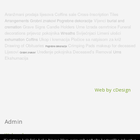
Aranžmani
prodaja lijesova
Coffins sale
Cross-Inscription Tiles
Vijenci
Arrangements
Grobni znakovi Pogrebne dekoracije
burial and
Grave Signs
Candle Holders
Urne
Izrada osmrtnice
Funeral
cremation
decorations
prijevoz pokojnika
Svijećnjaci
Limeni ulošci
Wreaths
Ukop i kremacija
Pločice sa natpisom za križ
exhumation
Coffins
Drawing of Obituaries
Crimping Pads
makeup for deceased
Pogrebne dekoracije
Lijesovi
Uređenje pokojnika
Deceased's Removal
Urns
Grobni znakovi
Ekshumacija
Web by cDesign
Admin
Webmail