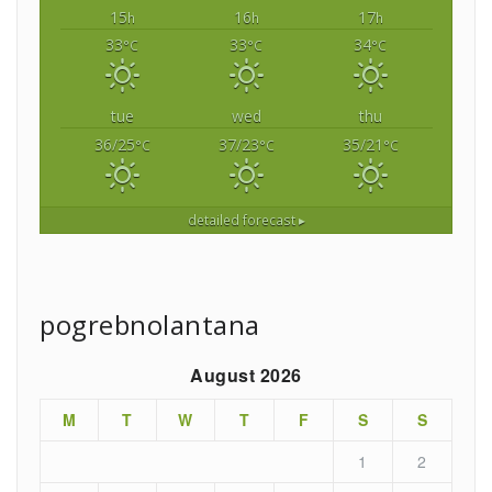
15
16
17
h
h
h
33
33
34
°C
°C
°C
tue
wed
thu
36/25
37/23
35/21
°C
°C
°C
detailed forecast ▸
pogrebnolantana
August 2026
M
T
W
T
F
S
S
1
2