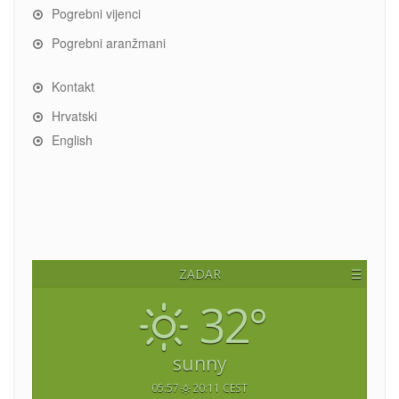
Pogrebni vijenci
Pogrebni aranžmani
Kontakt
Hrvatski
English
ZADAR
☰
32°
sunny
05:57
20:11 CEST