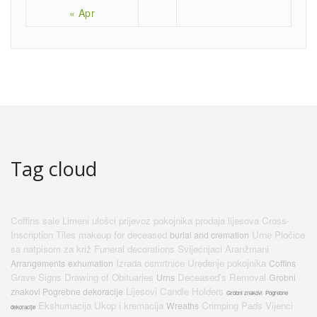
« Apr
Tag cloud
Coffins sale
Limeni ulošci
prijevoz pokojnika
prodaja lijesova
Cross-
Inscription Tiles
makeup for deceased
Urne
Pločice
burial and cremation
sa natpisom za križ
Funeral decorations
Svijećnjaci
Aranžmani
Izrada osmrtnice
Uređenje pokojnika
Arrangements
exhumation
Coffins
Grave Signs
Drawing of Obituaries
Deceased's Removal
Urns
Grobni
Lijesovi
Candle Holders
znakovi Pogrebne dekoracije
Grobni znakovi
Pogrebne
Ekshumacija
Ukop i kremacija
Crimping Pads
Vijenci
Wreaths
dekoracije