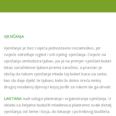
VJENČANJA
Vjenčanje je bez cvijeća jednostavno nezamislivo, jer
cvijeće određuje izgled i stil cijelog vjenčanja. Cvijeće na
vjenčanju simbolizira ljubav, pa je na primjer vjenčani buket
iskaz zaručnikove ljubavi prema zaručnici, a prastari je
običaj da tokom vjenčanja mlada taj buket baca iza sebe,
kao da daje djelić te ljubavi, kako bi donio sreću nekoj
drugoj neudanoj djevojci kojoj pođe za rukom da ga uhvati.
LANTANA
nudi usluge planiranja i organiziranja vjenčanja. U
skladu sa željama budućih mladenaca planiramo svaki detalj
vjenčanja; od teme i boja, do lokacije i potrebnog budžeta.