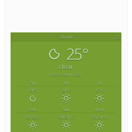
ZADAR
☰
25°
clear
05:53
20:16 CEST
5
6
7
h
h
h
24
24
25
°C
°C
°C
sat
sun
mon
35/22
34/21
35/21
°C
°C
°C