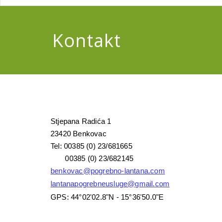
Kontakt
Stjepana Radića 1
23420 Benkovac
Tel: 00385 (0) 23/681665
00385 (0) 23/682145
benkovac@pogrebno-lantana.com
lantanapogrebneusluge@gmail.com
GPS: 44°02'02.8"N - 15°36'50.0"E