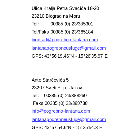
Ulica Kralja Petra Svačića 18-20
23210 Biograd na Moru
Tel: 00385 (0) 23/385301
Tel/Faks:00385 (0) 23/385184
biograd@pogrebno-lantana.com
lantanapogrebneusluge@gmail.com
GPS: 43°56'19.46"N - 15°26'35.97"E
Ante Starčevića 5
23207 Sveti Filip i Jakov
Tel: 00385 (0) 23/388260
Faks:00385 (0) 23/389738
info@pogrebno-lantana.com
lantanapogrebneusluge@gmail.com
GPS: 43°57'54.6"N - 15°25'54.3"E