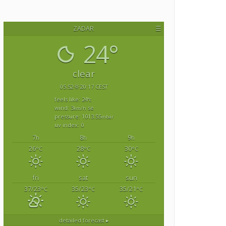
ZADAR
☰
24°
clear
05:52
20:17 CEST
feels like: 24
°c
wind: 3
se
km/h
pressure: 1013.55
mbar
uv index: 0
7
8
9
h
h
h
26
28
30
°C
°C
°C
fri
sat
sun
37/23
35/23
35/21
°C
°C
°C
detailed forecast ▸