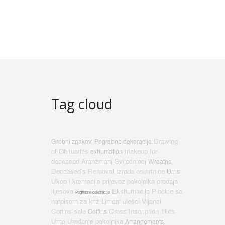
Tag cloud
Drawing
Grobni znakovi Pogrebne dekoracije
of Obituaries
makeup for
exhumation
deceased
Aranžmani
Svijećnjaci
Wreaths
Deceased's Removal
Izrada osmrtnice
Urns
Ukop i kremacija
prijevoz pokojnika
prodaja
lijesova
Ekshumacija
Pločice sa
Pogrebne dekoracije
natpisom za križ
Limeni ulošci
Vijenci
Coffins sale
Cross-Inscription Tiles
Coffins
Urne
Uređenje pokojnika
Arrangements