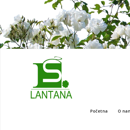
Početna
O na