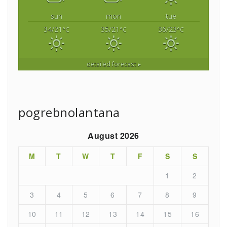
sun
mon
tue
34/21
35/21
36/23
°C
°C
°C
detailed forecast ▸
pogrebnolantana
August 2026
M
T
W
T
F
S
S
1
2
3
4
5
6
7
8
9
10
11
12
13
14
15
16