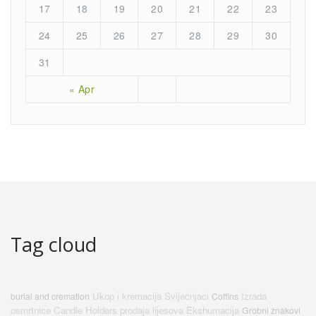
17
18
19
20
21
22
23
24
25
26
27
28
29
30
31
« Apr
Tag cloud
Ukop i kremacija
Svijećnjaci
Izrada
burial and cremation
Coffins
osmrtnice
Candle Holders
prodaja lijesova
Ekshumacija
Grobni znakovi