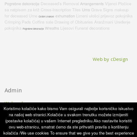
Deceased's Removal
Vijenci
Pločice
Pogrebne dekoracije
Arrangements
sa natpisom za križ
Cross-Inscription Tiles
Grave Signs
makeup
Urns
for deceased
Urne
Limeni ulošci
prijevoz pokojnika
exhumation
Grobni znakovi
Crimping Pads
Coffins sale
Drawing of Obituaries
Aranžmani
Uređenje
pokojnika
Lijesovi
Funeral decorations
Wreaths
Pogrebne dekoracije
Web by cDesign
Admin
Webmail
Koristimo kolačiće kako bismo Vam osigurali najbolje korisničko iskustvo
na našoj web stranici.Kolačiće u svakom trenutku možete izmijeniti
(postavke kolačića) u vašem Internet pregledniku.Ako nastavite koristiti
ovu web-stranicu, smatrat ćemo da ste prihvatili pravila o korištenju
kolačića /We use cookies To ensure that we give you the best experience