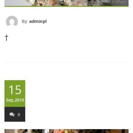
By
adminpl
†
15
Sep,2010
0