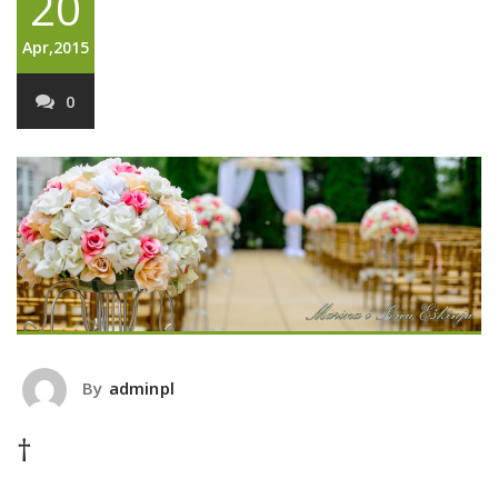
20
Apr,2015
0
By
adminpl
†