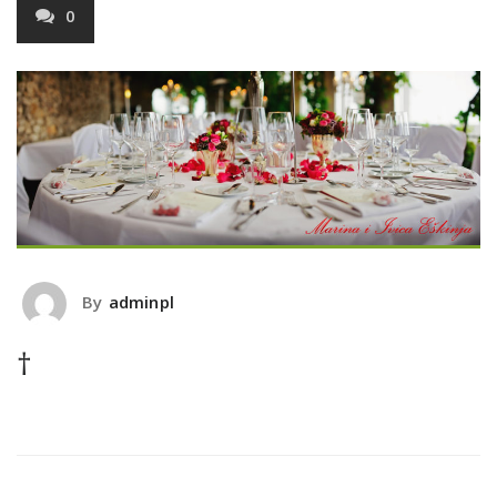
0
By
adminpl
†