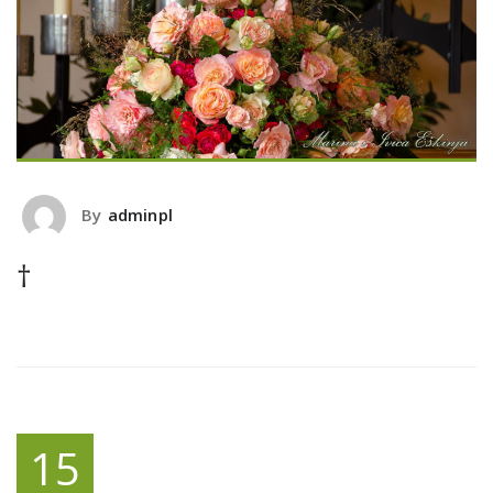
By
adminpl
†
15