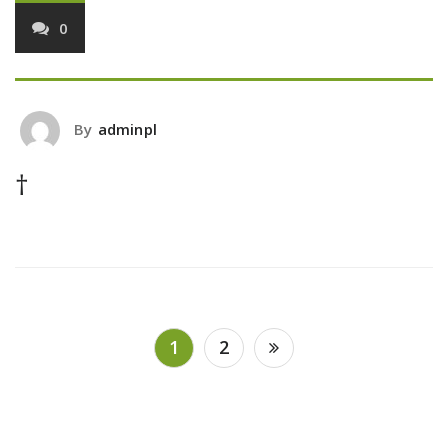
0
By
adminpl
†
Posts
1
2
navigation