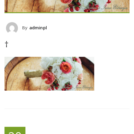
By
adminpl
†