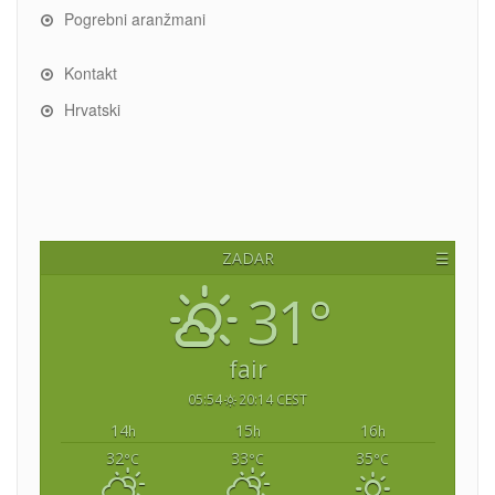
Pogrebni aranžmani
Kontakt
Hrvatski
ZADAR
☰
31°
fair
05:54
20:14 CEST
14
15
16
h
h
h
32
33
35
°C
°C
°C