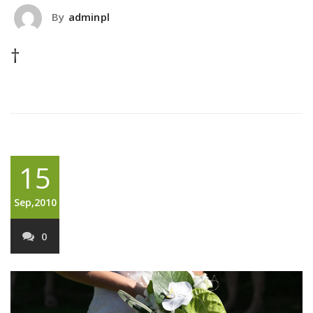
By
adminpl
†
15
Sep,2010
0