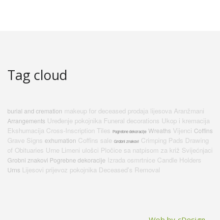
Tag cloud
makeup for deceased
prodaja lijesova
Aranžmani
burial and cremation
Uređenje pokojnika
Funeral decorations
Ukop i kremacija
Arrangements
Ekshumacija
Cross-Inscription Tiles
Vijenci
Wreaths
Coffins
Pogrebne dekoracije
Grave Signs
Coffins sale
Crimping Pads
Drawing
exhumation
Grobni znakovi
of Obituaries
Urne
Limeni ulošci
Pločice sa natpisom za križ
Svijećnjaci
Izrada osmrtnice
Candle Holders
Grobni znakovi Pogrebne dekoracije
Lijesovi
prijevoz pokojnika
Deceased's Removal
Urns
Web by cDesign