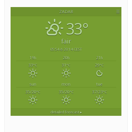
ZADAR
☰
33°
fair
05:54
20:14 CEST
19
20
21
h
h
h
33
31
29
°C
°C
°C
sun
mon
tue
35/20
35/20
37/23
°C
°C
°C
detailed forecast ▸