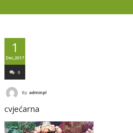
1
Dec,2017
0
By
adminpl
cvjećarna